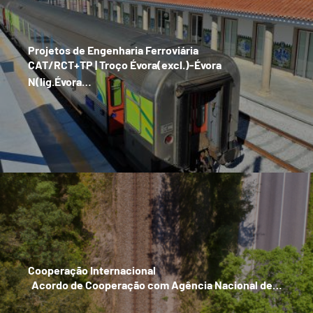
Projetos de Engenharia Ferroviária
CAT/RCT+TP | Troço Évora(excl.)-Évora
N(lig.Évora…
Cooperação Internacional
Acordo de Cooperação com Agência Nacional de…