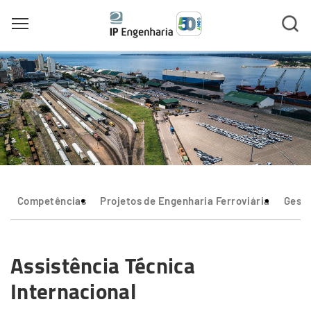
Toggle main menu visibility
Skip
to
main
content
Competências
Projetos de Engenharia Ferroviária
Gestã
Assistência Técnica
Internacional