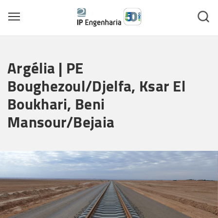
Toggle main menu visibility
Skip
to
Argélia | PE
main
content
Boughezoul/Djelfa, Ksar El
Boukhari, Beni
Mansour/Bejaia