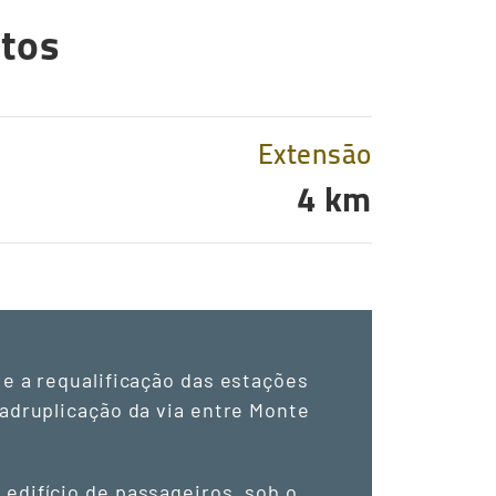
etos
Extensão
4 km
 e a requalificação das estações
uadruplicação da via entre Monte
edifício de passageiros, sob o