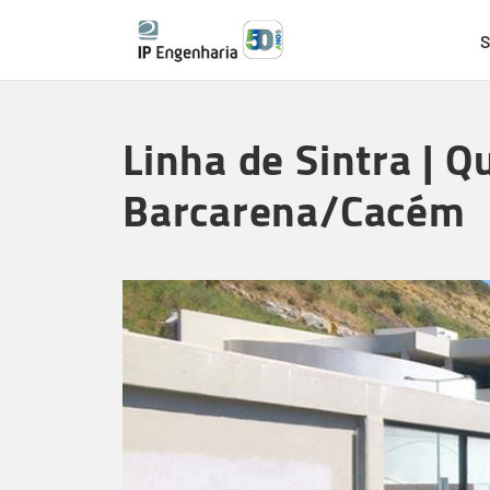
S
Skip
to
Linha de Sintra | 
main
content
Barcarena/Cacém