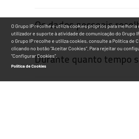
Os dados pessoais recol
O Grupo IP recolhe e utiliza cookies próprios para melhor
utilizador e suporte à atividade de comunicação do Grupo 
o Grupo IP recolhe e utiliza cookies, consulte a Política de
clicando no botão “Aceitar Cookies”. Para rejeitar ou confi
Durante quanto tempo 
“Configurar Cookies”.
Política de Cookies
Quais os direitos dos ti
Como podem os titulares