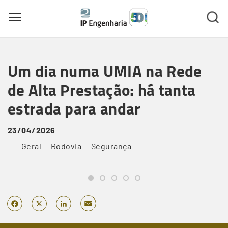
Toggle main menu visibility
Skip
to
Um dia numa UMIA na Rede
main
content
de Alta Prestação: há tanta
estrada para andar
23/04/2026
Geral
Rodovia
Segurança
Email
Facebook
X
LinkedIn